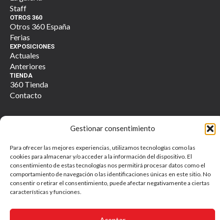
Staff
OTROS 360
Otros 360 España
Ferias
EXPOSICIONES
Actuales
Anteriores
TIENDA
360 Tienda
Contacto
Gestionar consentimiento
Otros 360 galería. Todos los derechos reservados. © 2025
Para ofrecer las mejores experiencias, utilizamos tecnologías como las
Política de Privacidad y Tratamiento de Datos Personales
cookies para almacenar y/o acceder a la información del dispositivo. El
consentimiento de estas tecnologías nos permitirá procesar datos como el
comportamiento de navegación o las identificaciones únicas en este sitio. No
consentir o retirar el consentimiento, puede afectar negativamente a ciertas
características y funciones.
Aceptar