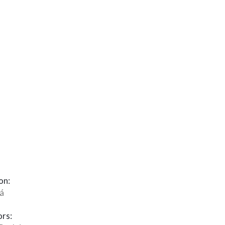
on:
á
rs: