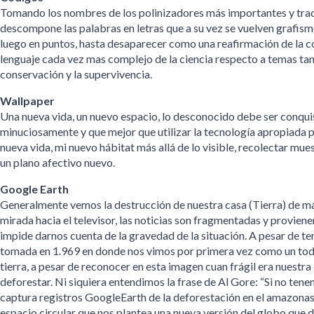
Tomando los nombres de los polinizadores más importantes y tradu
descompone las palabras en letras que a su vez se vuelven grafism
luego en puntos, hasta desaparecer como una reafirmación de la con
lenguaje cada vez mas complejo de la ciencia respecto a temas tan 
conservación y la supervivencia.
Wallpaper
Una nueva vida, un nuevo espacio, lo desconocido debe ser conqui
minuciosamente y que mejor que utilizar la tecnología apropiada 
nueva vida, mi nuevo hábitat más allá de lo visible, recolectar mue
un plano afectivo nuevo.
Google Earth
Generalmente vemos la destrucción de nuestra casa (Tierra) de man
mirada hacia el televisor, las noticias son fragmentadas y proviene
impide darnos cuenta de la gravedad de la situación. A pesar de te
tomada en 1.969 en donde nos vimos por primera vez como un todo
tierra, a pesar de reconocer en esta imagen cuan frágil era nuestr
deforestar. Ni siquiera entendimos la frase de Al Gore: “Si no ten
captura registros GoogleEarth de la deforestación en el amazonas
espacio circular que nos plantea una nueva versión del globo que