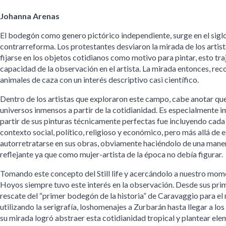
Johanna Arenas
El bodegón como genero pictórico independiente, surge en el sig
contrarreforma. Los protestantes desviaron la mirada de los artistas
fijarse en los objetos cotidianos como motivo para pintar, esto tra
capacidad de la observación en el artista. La mirada entonces, recorr
animales de caza con un interés descriptivo casi científico.
Dentro de los artistas que exploraron este campo, cabe anotar que
universos inmensos a partir de la cotidianidad. Es especialmente i
partir de sus pinturas técnicamente perfectas fue incluyendo cad
contexto social, político, religioso y económico, pero más allá de
autorretratarse en sus obras, obviamente haciéndolo de una manera 
reflejante ya que como mujer-artista de la época no debía figurar.
Tomando este concepto del Still life y acercándolo a nuestro mo
Hoyos siempre tuvo este interés en la observación. Desde sus pri
rescate del “primer bodegón de la historia” de Caravaggio para el
utilizando la serigrafía, loshomenajes a Zurbarán hasta llegar a l
su mirada logró abstraer esta cotidianidad tropical y plantear elem