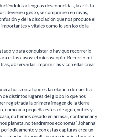
ciéndolos a lenguas desconocidas, la artista
os, devienen gesto, se comprimen en rayas,
fusión y de la disociación que nos produce el
importantes y vitales como lo son los de la
stado y para conquistarlo hay que recorrerlo
para estos casos: el microscopio. Recorrer mi
stras, observarlas, imprimirlas y con ellas crear
era horizontal que es la relación de nuestra
n de distintos lugares del globo lo que nos
ner registrada la primera imagen de la tierra
, como una pequeña esfera de agua, nubes y
a casa, no hemos cesado en arrasar, contaminar y
emos planeta, no tendremos economía”. Johanna
 periódicamente y con estas capturas crea un
 dista mucho de aquella imagen icónica tomada