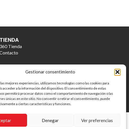
TIENDA
360 Tienda
Contacto
Gestionar consentimiento
 las mejores experiencias, utilizamos tecnologías como las cookies para
o acceder a la información del dispositivo. El consentimiento de estas
nos permitirá procesar datos como el comportamiento de navegación o las
ones únicas en este sitio. No consentir o retirar el consentimiento, puede
Política de Privacidad y Tratamiento de Datos Personales
tivamente a ciertas características y funciones.
ceptar
Denegar
Ver preferencias