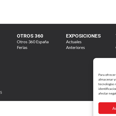
OTROS 360
EXPOSICIONES
Otros 360 España
Actuales
Ferias
Anteriores
Para ofrecer
almacenar y/
tecnologías 
identificaci
25
afectar nega
A