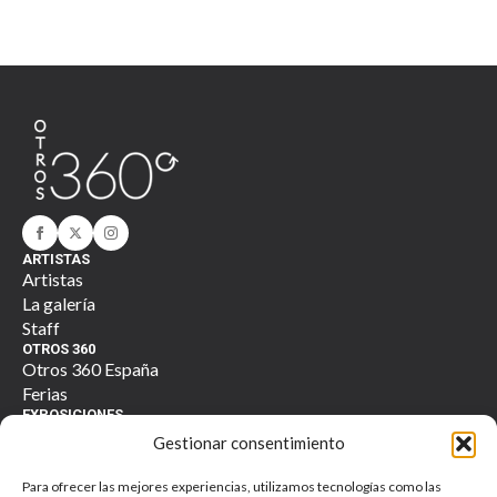
ARTISTAS
Artistas
La galería
Staff
OTROS 360
Otros 360 España
Ferias
EXPOSICIONES
Actuales
Gestionar consentimiento
Anteriores
TIENDA
Para ofrecer las mejores experiencias, utilizamos tecnologías como las