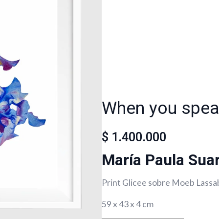
When you spea
$
1.400.000
María Paula Sua
Print Glicee sobre Moeb Lassa
59 x 43 x 4 cm