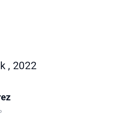
k , 2022
rez
b