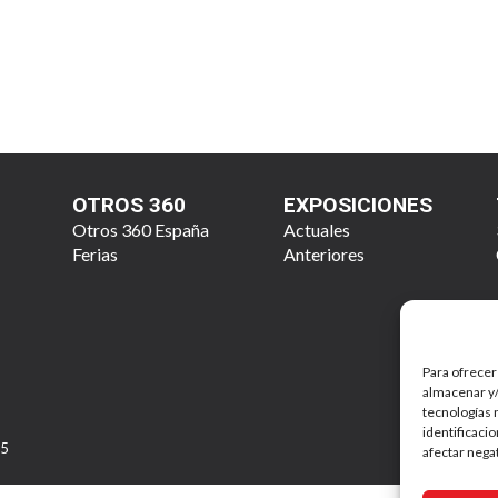
OTROS 360
EXPOSICIONES
Otros 360 España
Actuales
Ferias
Anteriores
Para ofrecer
almacenar y/
tecnologías 
identificaci
25
afectar nega