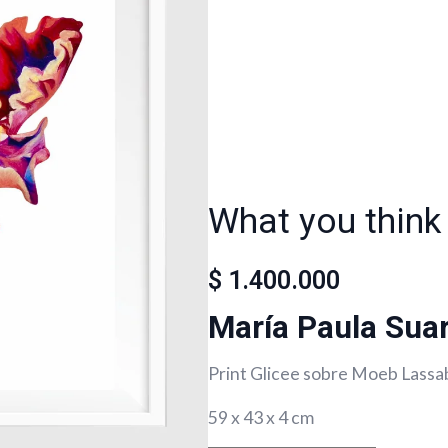
What you think
$
1.400.000
María Paula Sua
Print Glicee sobre Moeb Lassa
59 x 43 x 4 cm