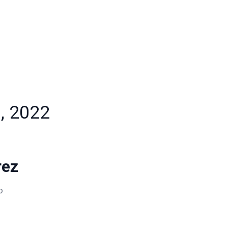
 , 2022
rez
b