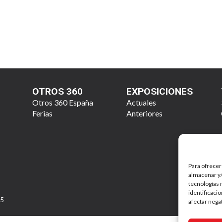
OTROS 360
EXPOSICIONES
Otros 360 España
Actuales
Ferias
Anteriores
Para ofrecer
almacenar y/
tecnologías 
identificaci
25
afectar nega