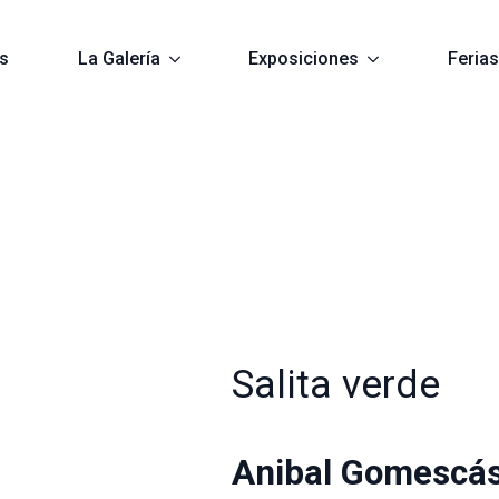
as
La Galería
Exposiciones
Feria
Salita verde
Anibal Gomescá