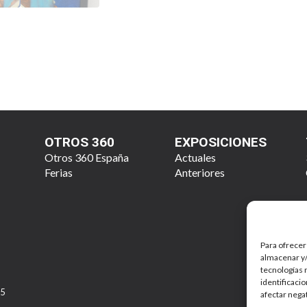
OTROS 360
EXPOSICIONES
Otros 360 España
Actuales
Ferias
Anteriores
Para ofrecer
almacenar y/
tecnologías 
identificaci
25
afectar nega