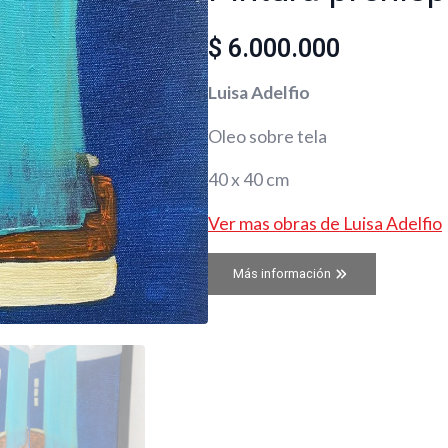
$
6.000.000
Luisa Adelfio
Oleo sobre tela
40 x 40 cm
Ver mas obras de Luisa Adelfio
Más información