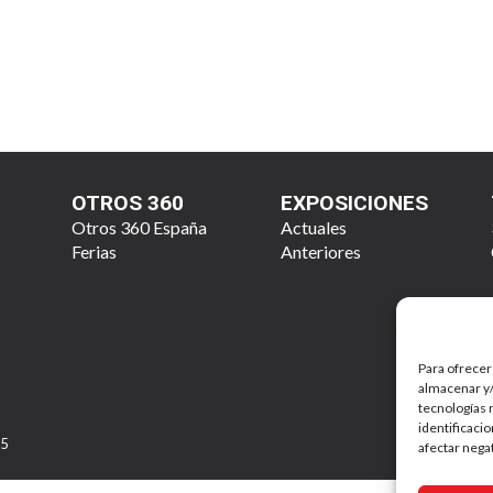
OTROS 360
EXPOSICIONES
Otros 360 España
Actuales
Ferias
Anteriores
Para ofrecer
almacenar y/
tecnologías 
identificaci
25
afectar nega