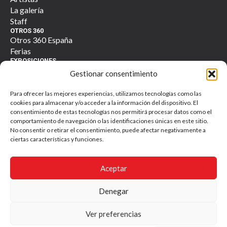
La galería
Staff
OTROS 360
Otros 360 España
Ferias
EXPOSICIONES
Actuales
Gestionar consentimiento
Anteriores
TIENDA
Para ofrecer las mejores experiencias, utilizamos tecnologías como las
360 Tienda
cookies para almacenar y/o acceder a la información del dispositivo. El
Contacto
consentimiento de estas tecnologías nos permitirá procesar datos como el
comportamiento de navegación o las identificaciones únicas en este sitio.
No consentir o retirar el consentimiento, puede afectar negativamente a
ciertas características y funciones.
Otros 360 galería. Todos los derechos reservados. © 2025
Aceptar
Política de Privacidad y Tratamiento de Datos Personales
Denegar
Ver preferencias