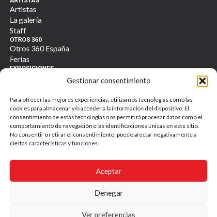
ARTISTAS
Artistas
La galería
Staff
OTROS 360
Otros 360 España
Ferias
EXPOSICIONES
Actuales
Gestionar consentimiento
Anteriores
TIENDA
Para ofrecer las mejores experiencias, utilizamos tecnologías como las
360 Tienda
cookies para almacenar y/o acceder a la información del dispositivo. El
Contacto
consentimiento de estas tecnologías nos permitirá procesar datos como el
comportamiento de navegación o las identificaciones únicas en este sitio.
No consentir o retirar el consentimiento, puede afectar negativamente a
ciertas características y funciones.
Otros 360 galería. Todos los derechos reservados. © 2025
Aceptar
Política de Privacidad y Tratamiento de Datos Personales
Denegar
Ver preferencias