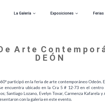
La Galería
Exposiciones
Ferias
 D e A r t e C o n t e m p o r
D E Ó N
60° participó en la feria de arte contemporáneo Odeón. Est
e encuentra ubicado en la Cra 5 # 12-73 en el centro 
nos; Santiago Lozano, Evelyn Tovar, Carmenza Kafarela y 
presentaron con la galeria en este evento.