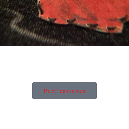
P u b l i c a c i o n e s