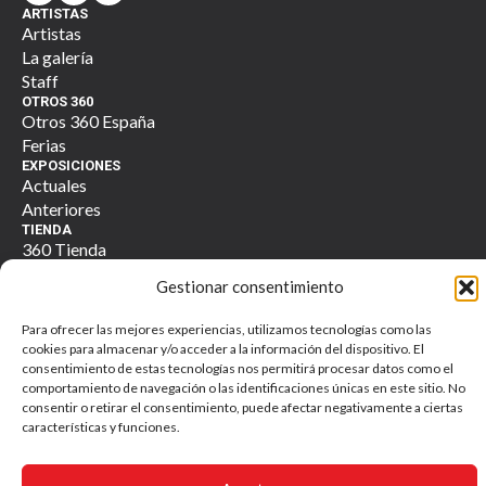
ARTISTAS
Artistas
La galería
Staff
OTROS 360
Otros 360 España
Ferias
EXPOSICIONES
Actuales
Anteriores
TIENDA
360 Tienda
Contacto
Gestionar consentimiento
Para ofrecer las mejores experiencias, utilizamos tecnologías como las
cookies para almacenar y/o acceder a la información del dispositivo. El
consentimiento de estas tecnologías nos permitirá procesar datos como el
Otros 360 galería. Todos los derechos reservados. © 2025
comportamiento de navegación o las identificaciones únicas en este sitio. No
Política de Privacidad y Tratamiento de Datos Personales
consentir o retirar el consentimiento, puede afectar negativamente a ciertas
características y funciones.