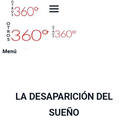
Inicio
Artistas
La
Galeria
Exposiciones
Ferias
Menú
360
Tienda
Contacto
LA DESAPARICIÓN DEL
SUEÑO