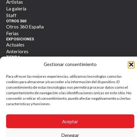
Artistas
La galería
Staff
OTROS 360
Otros 360 España
Ferias
EXPOSICIONES
Actuales
Anteriores
TIENDA
360 Tienda
Gestionar consentimiento
Contacto
Para ofrecer las mejores experiencias, utilizamos tecnologías como las
cookies para almacenar y/o acceder a la información del dispositivo. El
consentimiento de estas tecnologías nos permitirá procesar datos como el
comportamiento de navegación o las identificaciones únicas en este sitio. No
consentir o retirar el consentimiento, puede afectar negativamente a ciertas
Otros 360 galería. Todos los derechos reservados. © 2025
características y funciones.
Política de Privacidad y Tratamiento de Datos Personales
Aceptar
Denegar