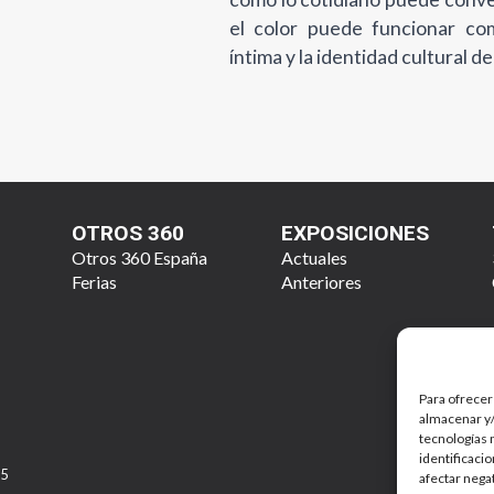
el color puede funcionar co
íntima y la identidad cultural d
OTROS 360
EXPOSICIONES
Otros 360 España
Actuales
Ferias
Anteriores
Para ofrecer
almacenar y/
tecnologías 
identificaci
25
afectar nega