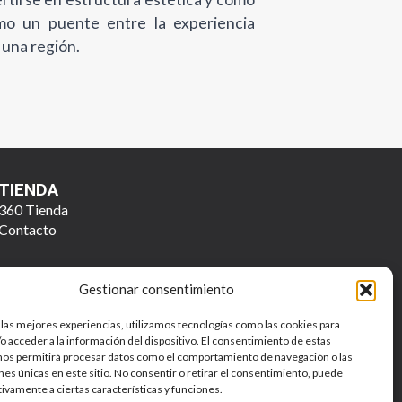
mo un puente entre la experiencia
e una región.
TIENDA
360 Tienda
Contacto
Gestionar consentimiento
 las mejores experiencias, utilizamos tecnologías como las cookies para
o acceder a la información del dispositivo. El consentimiento de estas
nos permitirá procesar datos como el comportamiento de navegación o las
ones únicas en este sitio. No consentir o retirar el consentimiento, puede
Política de Privacidad y Tratamiento de Datos Personales
tivamente a ciertas características y funciones.