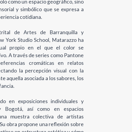
solo como un espacio geográfico, sino
nsorial y simbólico que se expresa a
xperiencia cotidiana.
rital de Artes de Barranquilla y
ew York Studio School, Matarazzo ha
sual propio en el que el color se
ivo. A través de series como Pantone
referencias cromáticas en relatos
ectando la percepción visual con la
e aquella asociada a los sabores, los
fancia.
do en exposiciones individuales y
 y Bogotá, así como en espacios
 una muestra colectiva de artistas
 Su obra propone una reflexión sobre
rtirse en estructura estética y cómo