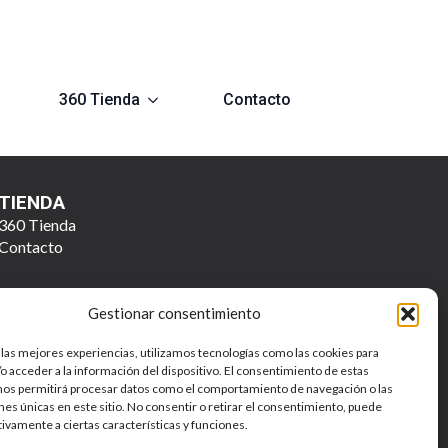
360 Tienda
Contacto
TIENDA
360 Tienda
Contacto
Gestionar consentimiento
 las mejores experiencias, utilizamos tecnologías como las cookies para
o acceder a la información del dispositivo. El consentimiento de estas
nos permitirá procesar datos como el comportamiento de navegación o las
ones únicas en este sitio. No consentir o retirar el consentimiento, puede
Política de Privacidad y Tratamiento de Datos Personales
tivamente a ciertas características y funciones.