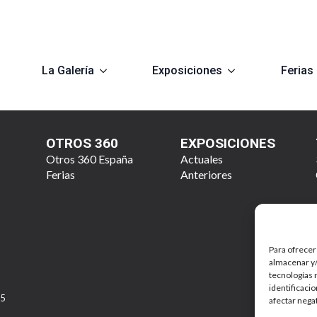
La Galería
Exposiciones
Ferias
OTROS 360
EXPOSICIONES
Otros 360 España
Actuales
Ferias
Anteriores
Para ofrecer
almacenar y/
tecnologías 
identificaci
25
afectar nega