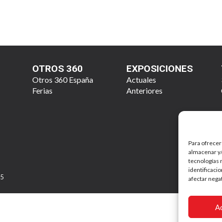
OTROS 360
EXPOSICIONES
Otros 360 España
Actuales
Ferias
Anteriores
Para ofrecer
almacenar y/
tecnologías 
identificaci
25
afectar nega
A