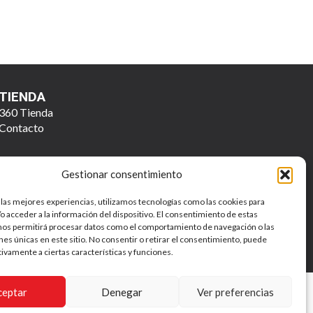
TIENDA
360 Tienda
Contacto
Gestionar consentimiento
 las mejores experiencias, utilizamos tecnologías como las cookies para
o acceder a la información del dispositivo. El consentimiento de estas
nos permitirá procesar datos como el comportamiento de navegación o las
ones únicas en este sitio. No consentir o retirar el consentimiento, puede
Política de Privacidad y Tratamiento de Datos Personales
tivamente a ciertas características y funciones.
ceptar
Denegar
Ver preferencias